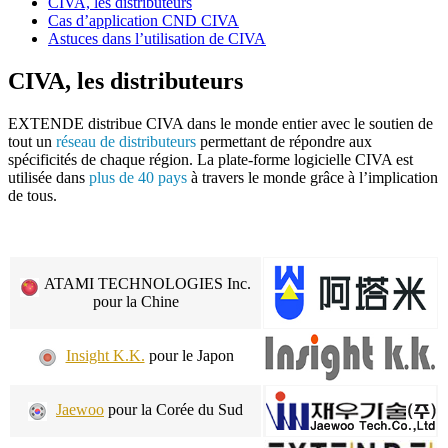
CIVA, les distributeurs
Cas d’application CND CIVA
Astuces dans l’utilisation de CIVA
CIVA, les distributeurs
EXTENDE
distribue
CIVA
dans le monde entier avec le soutien de
tout un
réseau de distributeurs
permettant de répondre aux
spécificités de chaque région. La plate-forme logicielle
CIVA
est
utilisée dans
plus de 40 pays
à travers le monde grâce à l’implication
de tous.
ATAMI TECHNOLOGIES Inc.
pour la Chine
Insight K.K.
pour le Japon
Jaewoo
pour la Corée du Sud