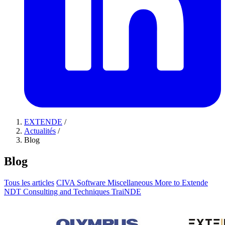
EXTENDE
/
Actualités
/
Blog
Blog
Tous les articles
CIVA Software
Miscellaneous
More to Extende
NDT Consulting and Techniques
TraiNDE