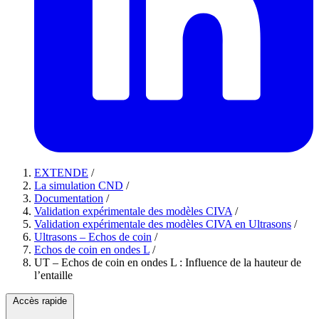
EXTENDE
/
La simulation CND
/
Documentation
/
Validation expérimentale des modèles CIVA
/
Validation expérimentale des modèles CIVA en Ultrasons
/
Ultrasons – Echos de coin
/
Echos de coin en ondes L
/
UT – Echos de coin en ondes L : Influence de la hauteur de
l’entaille
Accès rapide