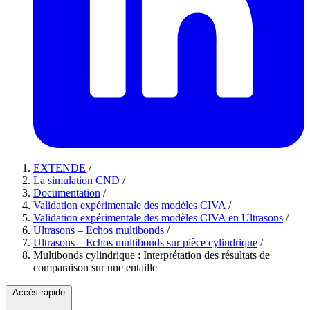
EXTENDE
/
La simulation CND
/
Documentation
/
Validation expérimentale des modèles CIVA
/
Validation expérimentale des modèles CIVA en Ultrasons
/
Ultrasons – Echos multibonds
/
Ultrasons – Echos multibonds sur pièce cylindrique
/
Multibonds cylindrique : Interprétation des résultats de
comparaison sur une entaille
Accès rapide