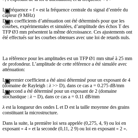
La fréquence « f » est la fréquence centrale du signal d’entrée du
capteur (9 MHz)
Deux coefficients d’atténuation ont été déterminés pour que les
courbes, expérimentales et simulées, d’amplitude des échos T des
TFP Ø3 mm présentent la même décroissance. Ces ajustements ont
été effectués sur les courbes obtenues avec une loi de retards nuls.
La référence pour les amplitudes est un TFP Ø1 mm situé à 25 mm
de profondeur. L’amplitude de cette référence a été simulée avec
atténuation:
Le premier coefficient a été ainsi déterminé pour un exposant de 4
(domaine de Rayleigh :
λ
>> D), dans ce cas a = 0.275 dB/mm
Le second a été déterminé pour un exposant de 2 (domaine
stochastique :
λ
~ D), dans ce cas a = 0.11 dB/mm
λ
est la longueur des ondes L et D est la taille moyenne des grains
constituant la microstructure.
Dans la suite, la première loi sera appelée (0,275, 4, 9) ou loi en
exposant « 4 » et la seconde (0,11, 2 9) ou loi en exposant « 2 ».