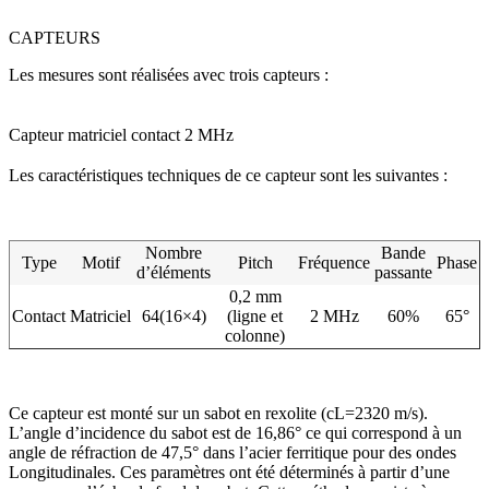
CAPTEURS
Les mesures sont réalisées avec trois capteurs :
Capteur matriciel contact 2 MHz
Les caractéristiques techniques de ce capteur sont les suivantes :
Nombre
Bande
Type
Motif
Pitch
Fréquence
Phase
d’éléments
passante
0,2 mm
Contact
Matriciel
64(16×4)
(ligne et
2 MHz
60%
65°
colonne)
Ce capteur est monté sur un sabot en rexolite (cL=2320 m/s).
L’angle d’incidence du sabot est de 16,86° ce qui correspond à un
angle de réfraction de 47,5° dans l’acier ferritique pour des ondes
Longitudinales. Ces paramètres ont été déterminés à partir d’une