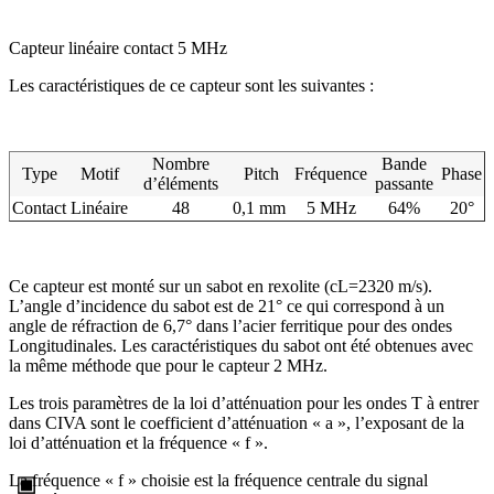
Capteur linéaire contact 5 MHz
Les caractéristiques de ce capteur sont les suivantes :
Nombre
Bande
Type
Motif
Pitch
Fréquence
Phase
d’éléments
passante
Contact
Linéaire
48
0,1 mm
5 MHz
64%
20°
Ce capteur est monté sur un sabot en rexolite (cL=2320 m/s).
L’angle d’incidence du sabot est de 21° ce qui correspond à un
angle de réfraction de 6,7° dans l’acier ferritique pour des ondes
Longitudinales. Les caractéristiques du sabot ont été obtenues avec
la même méthode que pour le capteur 2 MHz.
Les trois paramètres de la loi d’atténuation pour les ondes T à entrer
dans CIVA sont le coefficient d’atténuation « a », l’exposant de la
loi d’atténuation et la fréquence « f ».
La fréquence « f » choisie est la fréquence centrale du signal