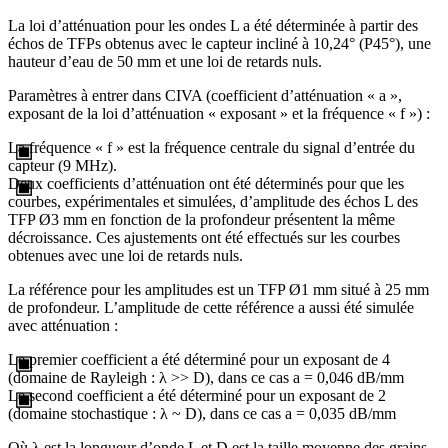
La loi d’atténuation pour les ondes L a été déterminée à partir des
échos de TFPs obtenus avec le capteur incliné à 10,24° (P45°), une
hauteur d’eau de 50 mm et une loi de retards nuls.
Paramètres à entrer dans CIVA (coefficient d’atténuation « a »,
exposant de la loi d’atténuation « exposant » et la fréquence « f ») :
La fréquence « f » est la fréquence centrale du signal d’entrée du
capteur (9 MHz).
Deux coefficients d’atténuation ont été déterminés pour que les
courbes, expérimentales et simulées, d’amplitude des échos L des
TFP Ø3 mm en fonction de la profondeur présentent la même
décroissance. Ces ajustements ont été effectués sur les courbes
obtenues avec une loi de retards nuls.
La référence pour les amplitudes est un TFP Ø1 mm situé à 25 mm
de profondeur. L’amplitude de cette référence a aussi été simulée
avec atténuation :
Le premier coefficient a été déterminé pour un exposant de 4
(domaine de Rayleigh : λ >> D), dans ce cas a = 0,046 dB/mm
Le second coefficient a été déterminé pour un exposant de 2
(domaine stochastique : λ ~ D), dans ce cas a = 0,035 dB/mm
Où λ est la longueur d’onde L et D est la taille moyenne des grains