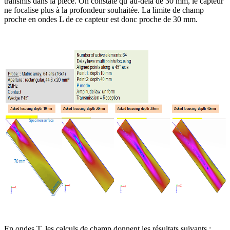
transmis dans la pièce. On constate qu’au-delà de 30 mm, le capteur
ne focalise plus à la profondeur souhaitée. La limite de champ
proche en ondes L de ce capteur est donc proche de 30 mm.
En ondes T, les calculs de champ donnent les résultats suivants :