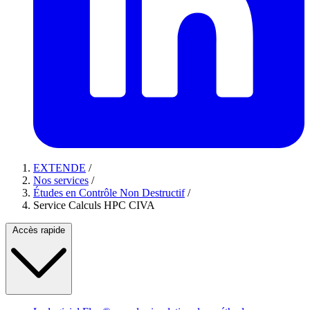
EXTENDE
/
Nos services
/
Études en Contrôle Non Destructif
/
Service Calculs HPC CIVA
Accès rapide