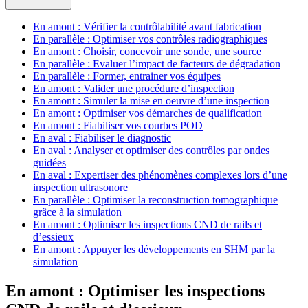
En amont : Vérifier la contrôlabilité avant fabrication
En parallèle : Optimiser vos contrôles radiographiques
En amont : Choisir, concevoir une sonde, une source
En parallèle : Evaluer l’impact de facteurs de dégradation
En parallèle : Former, entrainer vos équipes
En amont : Valider une procédure d’inspection
En amont : Simuler la mise en oeuvre d’une inspection
En amont : Optimiser vos démarches de qualification
En amont : Fiabiliser vos courbes POD
En aval : Fiabiliser le diagnostic
En aval : Analyser et optimiser des contrôles par ondes
guidées
En aval : Expertiser des phénomènes complexes lors d’une
inspection ultrasonore
En parallèle : Optimiser la reconstruction tomographique
grâce à la simulation
En amont : Optimiser les inspections CND de rails et
d’essieux
En amont : Appuyer les développements en SHM par la
simulation
En amont : Optimiser les inspections