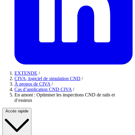
EXTENDE
/
CIVA, logiciel de simulation CND
/
À propos de CIVA
/
Cas d’application CND CIVA
/
En amont : Optimiser les inspections CND de rails et
d’essieux
Accès rapide