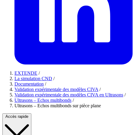
EXTENDE
/
La simulation CND
/
Documentation
/
Validation expérimentale des modèles CIVA
/
Validation expérimentale des modèles CIVA en Ultrasons
/
Ultrasons – Echos multibonds
/
Ultrasons – Echos multibonds sur pièce plane
Accès rapide