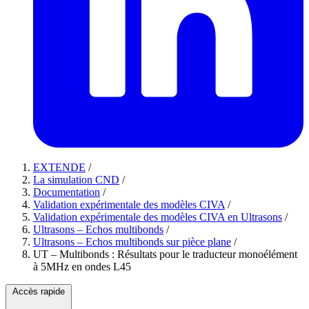
EXTENDE
/
La simulation CND
/
Documentation
/
Validation expérimentale des modèles CIVA
/
Validation expérimentale des modèles CIVA en Ultrasons
/
Ultrasons – Echos multibonds
/
Ultrasons – Echos multibonds sur pièce plane
/
UT – Multibonds : Résultats pour le traducteur monoélément
à 5MHz en ondes L45
Accès rapide