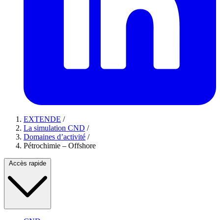
EXTENDE
/
La simulation CND
/
Domaines d’activité
/
Pétrochimie – Offshore
Accès rapide