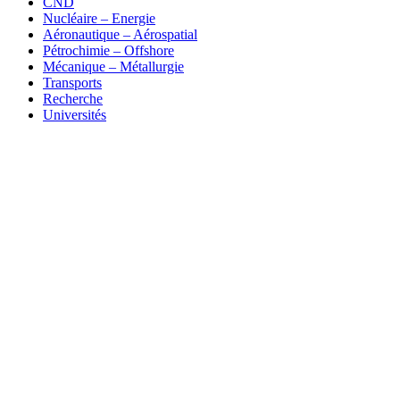
CND
Nucléaire – Energie
Aéronautique – Aérospatial
Pétrochimie – Offshore
Mécanique – Métallurgie
Transports
Recherche
Universités