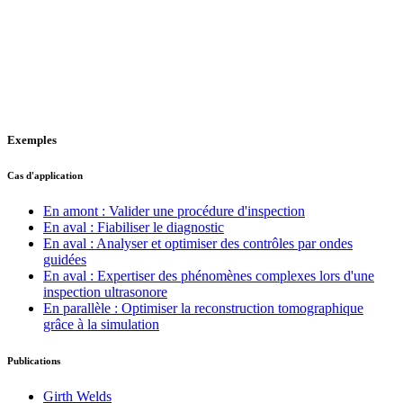
Exemples
Cas d'application
En amont : Valider une procédure d'inspection
En aval : Fiabiliser le diagnostic
En aval : Analyser et optimiser des contrôles par ondes
guidées
En aval : Expertiser des phénomènes complexes lors d'une
inspection ultrasonore
En parallèle : Optimiser la reconstruction tomographique
grâce à la simulation
Publications
Girth Welds