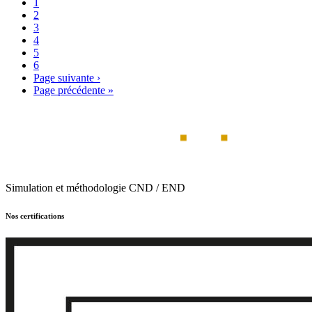
1
2
3
4
5
6
Page suivante
›
Page précédente
»
Simulation et méthodologie CND / END
Nos certifications