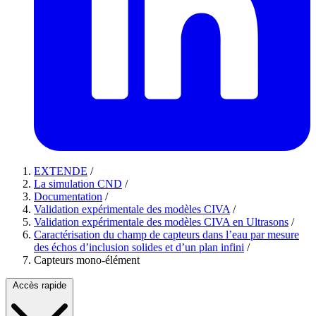
EXTENDE
/
La simulation CND
/
Documentation
/
Validation expérimentale des modèles CIVA
/
Validation expérimentale des modèles CIVA en Ultrasons
/
Caractérisation du champ de capteurs dans l’eau par mesure
des échos d’inclusion solides et d’un plan infini
/
Capteurs mono-élément
Accès rapide