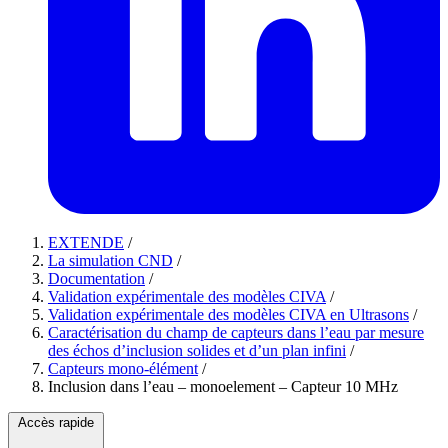
EXTENDE
/
La simulation CND
/
Documentation
/
Validation expérimentale des modèles CIVA
/
Validation expérimentale des modèles CIVA en Ultrasons
/
Caractérisation du champ de capteurs dans l’eau par mesure
des échos d’inclusion solides et d’un plan infini
/
Capteurs mono-élément
/
Inclusion dans l’eau – monoelement – Capteur 10 MHz
Accès rapide