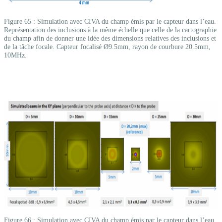
Figure 65 : Simulation avec CIVA du champ émis par le capteur dans l’eau.
Représentation des inclusions à la même échelle que celle de la cartographie
du champ afin de donner une idée des dimensions relatives des inclusions et
de la tâche focale. Capteur focalisé Ø9.5mm, rayon de courbure 20.5mm,
10MHz.
Figure 66 : Simulation avec CIVA du champ émis par le capteur dans l’eau.