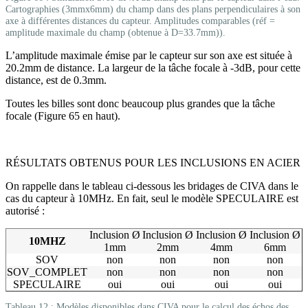
Cartographies (3mmx6mm) du champ dans des plans perpendiculaires à son
axe à différentes distances du capteur. Amplitudes comparables (réf =
amplitude maximale du champ (obtenue à D=33.7mm)).
L’amplitude maximale émise par le capteur sur son axe est située à
20.2mm de distance. La largeur de la tâche focale à -3dB, pour cette
distance, est de 0.3mm.
Toutes les billes sont donc beaucoup plus grandes que la tâche
focale (Figure 65 en haut).
RÉSULTATS OBTENUS POUR LES INCLUSIONS EN ACIER
On rappelle dans le tableau ci-dessous les bridages de CIVA dans le
cas du capteur à 10MHz. En fait, seul le modèle SPECULAIRE est
autorisé :
Inclusion Ø
Inclusion Ø
Inclusion Ø
Inclusion Ø
10MHZ
1mm
2mm
4mm
6mm
SOV
non
non
non
non
SOV_COMPLET
non
non
non
non
SPECULAIRE
oui
oui
oui
oui
Tableau 12 : Modèles disponibles dans CIVA pour le calcul des échos des