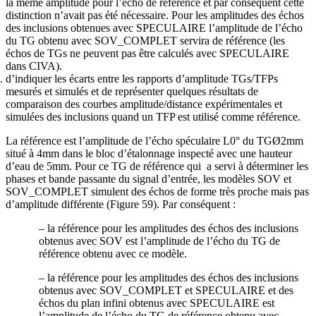
la même amplitude pour l’écho de référence et par conséquent cette
distinction n’avait pas été nécessaire. Pour les amplitudes des échos
des inclusions obtenues avec SPECULAIRE l’amplitude de l’écho
du TG obtenu avec SOV_COMPLET servira de référence (les
échos de TGs ne peuvent pas être calculés avec SPECULAIRE
dans CIVA).
d’indiquer les écarts entre les rapports d’amplitude TGs/TFPs
mesurés et simulés et de représenter quelques résultats de
comparaison des courbes amplitude/distance expérimentales et
simulées des inclusions quand un TFP est utilisé comme référence.
La référence est l’amplitude de l’écho spéculaire L0° du TGØ2mm
situé à 4mm dans le bloc d’étalonnage inspecté avec une hauteur
d’eau de 5mm. Pour ce TG de référence qui a servi à déterminer les
phases et bande passante du signal d’entrée, les modèles SOV et
SOV_COMPLET simulent des échos de forme très proche mais pas
d’amplitude différente (Figure 59). Par conséquent :
– la référence pour les amplitudes des échos des inclusions
obtenus avec SOV est l’amplitude de l’écho du TG de
référence obtenu avec ce modèle.
– la référence pour les amplitudes des échos des inclusions
obtenus avec SOV_COMPLET et SPECULAIRE et des
échos du plan infini obtenus avec SPECULAIRE est
l’amplitude de l’écho du TG de référence obtenu avec