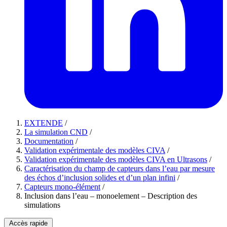
EXTENDE
/
La simulation CND
/
Documentation
/
Validation expérimentale des modèles CIVA
/
Validation expérimentale des modèles CIVA en Ultrasons
/
Caractérisation du champ de capteurs dans l’eau par mesure
des échos d’inclusion solides et d’un plan infini
/
Capteurs mono-élément
/
Inclusion dans l’eau – monoelement – Description des
simulations
Accès rapide