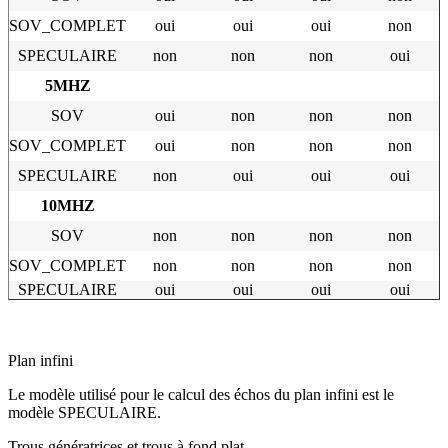
SOV_COMPLET
oui
oui
oui
non
SPECULAIRE
non
non
non
oui
5MHZ
SOV
oui
non
non
non
SOV_COMPLET
oui
non
non
non
SPECULAIRE
non
oui
oui
oui
10MHZ
SOV
non
non
non
non
SOV_COMPLET
non
non
non
non
SPECULAIRE
oui
oui
oui
oui
Plan infini
Le modèle utilisé pour le calcul des échos du plan infini est le
modèle SPECULAIRE.
Trous génératrices et trous à fond plat