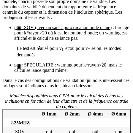
modèle, chacun possède son propre domaine de validité. Les
domaines de validité dépendent du rapport entre la fréquence
centrale du capteur et la dimension de l’inclusion sphérique. Les
bridages sont les suivants :
pour SOV (avec ou sans approximation onde plane)
: bridage
pour k*rayon>20 où k est le nombre d’onde; un warning est
affiché et le calcul ne se lance pas.
Le test est réalisé pour v
et/ou pour v
selon les modes
L
T
demandés.
pour SPECULAIRE
: warning pour k*rayon<20, mais le
calcul se lance quand même.
Dans le cas des configurations de validation qui nous intéressent ces
bridages sont indiqués dans le tableau ci-dessous :
Modèles disponibles dans CIVA pour le calcul des échos des
inclusions en fonction de leur diamètre et de la fréquence centrale
du capteur.
Ø 1mm
Ø 2mm
Ø 4mm
Ø 6mm
2.25MHZ
SOV
oui
oui
oui
non