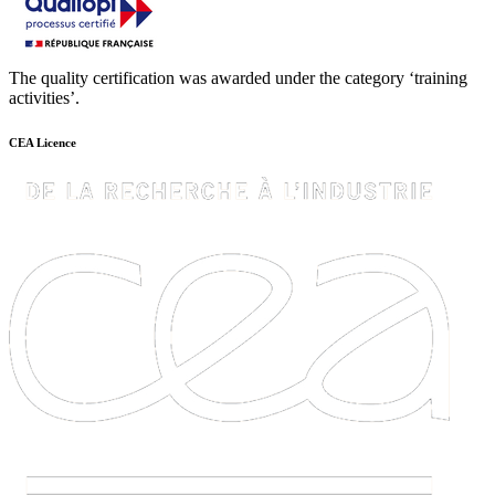
The quality certification was awarded under the category ‘training
activities’.
CEA Licence