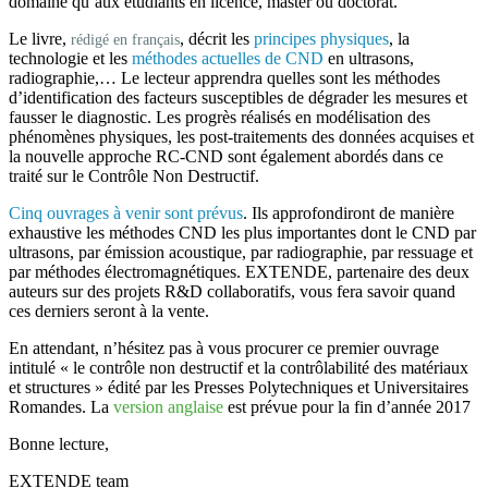
domaine qu’aux étudiants en licence, master ou doctorat.
Le livre,
, décrit les
principes physiques
, la
rédigé en français
technologie et les
méthodes actuelles de CND
en ultrasons,
radiographie,… Le lecteur apprendra quelles sont les méthodes
d’identification des facteurs susceptibles de dégrader les mesures et
fausser le diagnostic. Les progrès réalisés en modélisation des
phénomènes physiques, les post-traitements des données acquises et
la nouvelle approche RC-CND sont également abordés dans ce
traité sur le Contrôle Non Destructif.
Cinq ouvrages à venir sont prévus
. Ils approfondiront de manière
exhaustive les méthodes CND les plus importantes dont le CND par
ultrasons, par émission acoustique, par radiographie, par ressuage et
par méthodes électromagnétiques.
EXTENDE
, partenaire des deux
auteurs sur des projets R&D collaboratifs, vous fera savoir quand
ces derniers seront à la vente.
En attendant, n’hésitez pas à vous procurer ce premier
ouvrage
intitulé « le contrôle non destructif et la contrôlabilité des matériaux
et structures »
édité par les
Presses Polytechniques et Universitaires
Romandes
. La
version anglaise
est prévue pour la fin d’année 2017
Bonne lecture,
EXTENDE team