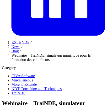
EXTENDE
/
News
/
Blog
/
Webinaire – TraiNDE, simulateur numérique pour la
formation des contrôleurs
Category
CIVA Software
Miscellaneous
More to Extende
NDT Consulting and Techniques
TraiNDE
Webinaire – TraiNDE, simulateur