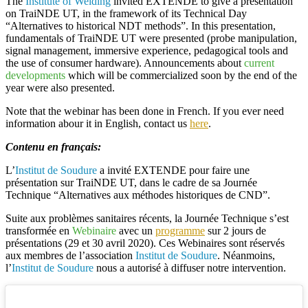
The
Institute of Welding
invited
EXTENDE
to give a presentation
on
TraiNDE UT
, in the framework of its Technical Day
“Alternatives to historical NDT methods”. In this presentation,
fundamentals of TraiNDE UT
were presented (probe manipulation,
signal management, immersive experience, pedagogical tools and
the use of consumer hardware). Announcements about
current
developments
which will be commercialized soon by the end of the
year were also presented.
Note that the webinar has been done in French. If you ever need
information abour it in English, contact us
here
.
Contenu en français:
L’
Institut de Soudure
a invité
EXTENDE
pour faire une
présentation sur
TraiNDE UT
, dans le cadre de sa Journée
Technique “Alternatives aux méthodes historiques de CND”.
Suite aux problèmes sanitaires récents, la Journée Technique s’est
transformée en
Webinaire
avec un
programme
sur 2 jours de
présentations (29 et 30 avril 2020). Ces Webinaires sont réservés
aux membres de l’association
Institut de Soudure
. Néanmoins,
l’
Institut de Soudure
nous a autorisé à diffuser notre intervention.